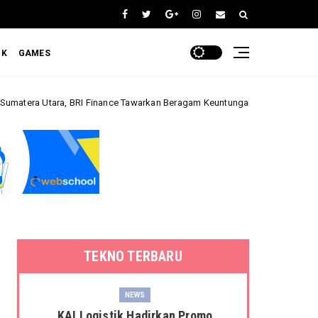
OK
GAMES
 BRI Finance Tawarkan Beragam Keuntungan Pembiayaan Kendaraan
Bi
TEKNO TERBARU
NEWS
KAI Logistik Hadirkan Promo