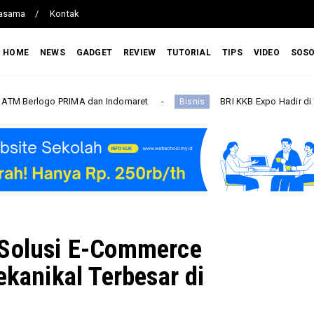
jasama
Kontak
HOME
NEWS
GADGET
REVIEW
TUTORIAL
TIPS
VIDEO
SOS
IMA dan Indomaret
BRI KKB Expo Hadir di Sumatera Utara,
Bisnis
 Solusi E-Commerce
ekanikal Terbesar di