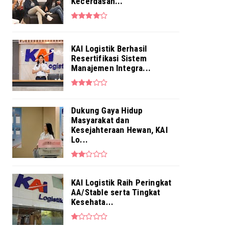
Penuhi Kebutuhan Layanan ...
Kecerdasan...
Aug 04, 2026
NEWS
Pekerja BRI Region 6 Gelar
KAI Logistik Berhasil
Pengajian Bersama
Resertifikasi Sistem
Aug 03, 2026
Manajemen Integra...
Dukung Gaya Hidup
Masyarakat dan
Kesejahteraan Hewan, KAI
Lo...
KAI Logistik Raih Peringkat
AA/Stable serta Tingkat
Kesehata...