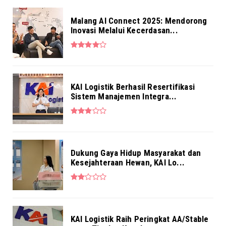
Kebutuhan Layanan ...
Aug 04, 2026
Malang AI Connect 2025: Mendorong
Inovasi Melalui Kecerdasan...
NEWS
Pekerja BRI Region 6 Gelar Pengajian
Bersama
Aug 03, 2026
KAI Logistik Berhasil Resertifikasi
Sistem Manajemen Integra...
Dukung Gaya Hidup Masyarakat dan
Kesejahteraan Hewan, KAI Lo...
KAI Logistik Raih Peringkat AA/Stable