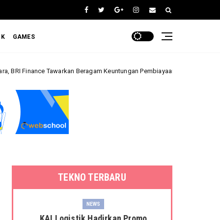
OK
GAMES
Tawarkan Beragam Keuntungan Pembiayaan Kendaraan
BRI K
Bisnis
TEKNO TERBARU
NEWS
KAI Logistik Hadirkan Promo