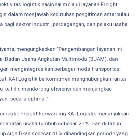
vitas logistik nasional melalui layanan Freight
tegis dalam menjawab kebutuhan pengiriman antarpulau
ya bagi sektor industri, perdagangan, dan pelaku usaha
Riyanta, mengungkapkan “Pengembangan layanan ini
agai Badan Usaha Angkutan Multimoda (BUAM), dan
engan mengintegrasikan berbagai moda transportasi
sebut, KAI Logistik berkomitmen menghubungkan rantai
lu ke hilir, mendorong efisiensi dan menjangkau
ani secara optimal.”
Domestic Freight Forwarding KAI Logistik menunjukkan
endapatan usaha tumbuh sebesar 21%. Dan di tahun
up signifikan sebesar 41% dibandingkan periode yang