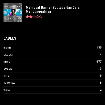
Membuat Banner Youtube dan Cara
Mengunggahnya
LABELS
130
BISNIS
4
GADGET
677
NEWS
3
SOSOK
9
TIPS
8
TUTORIAL
2
VIDEO