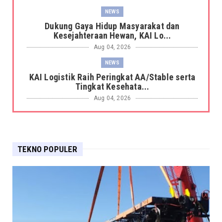
NEWS
Dukung Gaya Hidup Masyarakat dan
Kesejahteraan Hewan, KAI Lo...
Aug 04, 2026
NEWS
KAI Logistik Raih Peringkat AA/Stable serta
Tingkat Kesehata...
Aug 04, 2026
NEWS
KAI Logistik Berhasil Resertifikasi Sistem
Manajemen Integra...
TEKNO POPULER
Aug 04, 2026
NEWS
BRI KK Metro Tanah Abang Hadir Dukung
Aktivitas Perdagangan ...
Aug 04, 2026
NEWS