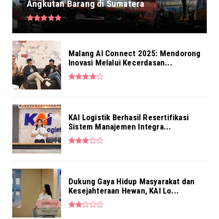
Angkutan Barang di Sumatera
NEWS
BRI Kantor Kas RS Mintoharjo Hadir Penuhi
Kebutuhan Layanan ...
Aug 04, 2026
Malang AI Connect 2025: Mendorong
Inovasi Melalui Kecerdasan...
NEWS
Pekerja BRI Region 6 Gelar Pengajian
Bersama
Aug 03, 2026
KAI Logistik Berhasil Resertifikasi
Sistem Manajemen Integra...
Dukung Gaya Hidup Masyarakat dan
Kesejahteraan Hewan, KAI Lo...