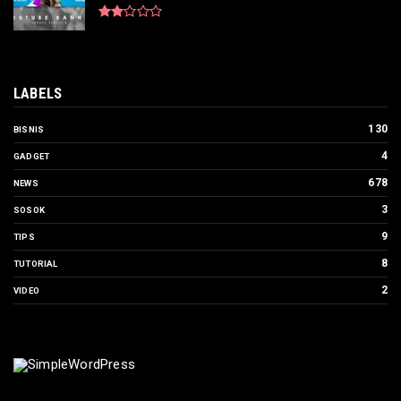
LABELS
130
BISNIS
4
GADGET
678
NEWS
3
SOSOK
9
TIPS
8
TUTORIAL
2
VIDEO