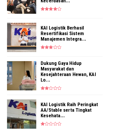
Penuhi Kebutuhan Layanan ...
Kecerdasan...
Aug 04, 2026
NEWS
Pekerja BRI Region 6 Gelar
KAI Logistik Berhasil
Pengajian Bersama
Resertifikasi Sistem
Aug 03, 2026
Manajemen Integra...
Dukung Gaya Hidup
Masyarakat dan
Kesejahteraan Hewan, KAI
Lo...
KAI Logistik Raih Peringkat
AA/Stable serta Tingkat
Kesehata...