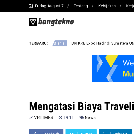
Friday, August 7
Tentang
Kebijakan
Ker
maret
TERBARU:
BRI KKB Expo Hadir di Sumatera Utara, BRI Finance
Bisnis
Mengatasi Biaya Travel
VRITIMES
19:11
News