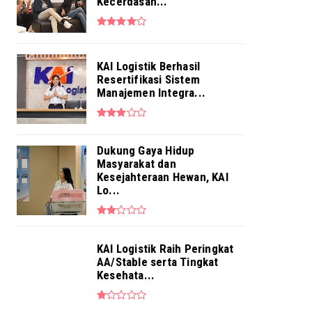
Penuhi Kebutuhan Layanan ...
Kecerdasan...
Aug 04, 2026
NEWS
Pekerja BRI Region 6 Gelar
KAI Logistik Berhasil
Pengajian Bersama
Resertifikasi Sistem
Aug 03, 2026
Manajemen Integra...
Dukung Gaya Hidup
Masyarakat dan
Kesejahteraan Hewan, KAI
Lo...
KAI Logistik Raih Peringkat
AA/Stable serta Tingkat
Kesehata...