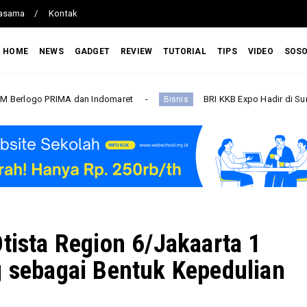
jasama
Kontak
HOME
NEWS
GADGET
REVIEW
TUTORIAL
TIPS
VIDEO
SOS
MA dan Indomaret
BRI KKB Expo Hadir di Sumatera Utara, 
Bisnis
Otista Region 6/Jakaarta 1
g sebagai Bentuk Kepedulian