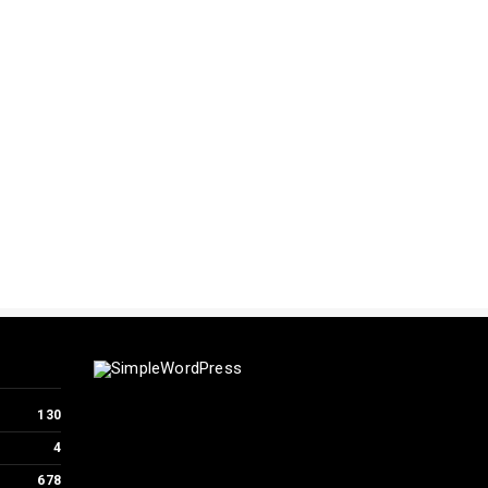
130
4
678