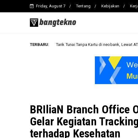
Friday, August 7
Tentang
Kebijakan
Ker
Cara Tarik Tunai Tanpa Kartu di neobank, Lewat ATM Berlogo PRI
TERBARU:
Bisnis
BRIliaN Branch Office 
Gelar Kegiatan Trackin
terhadap Kesehatan