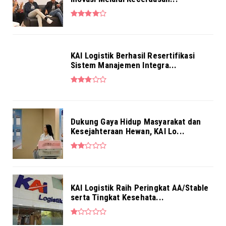
NEWS
Pekerja BRI Region 6 Gelar Pengajian
Bersama
Aug 03, 2026
KAI Logistik Berhasil Resertifikasi
Sistem Manajemen Integra...
Dukung Gaya Hidup Masyarakat dan
Kesejahteraan Hewan, KAI Lo...
KAI Logistik Raih Peringkat AA/Stable
serta Tingkat Kesehata...