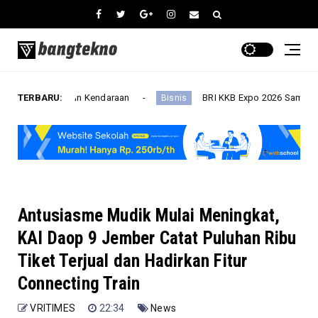
mbiayaan Kendaraan
TERBARU:
BRI KKB Expo 2026 Sambangi Malang,
Bisnis
Antusiasme Mudik Mulai Meningkat,
KAI Daop 9 Jember Catat Puluhan Ribu
Tiket Terjual dan Hadirkan Fitur
Connecting Train
VRITIMES
22:34
News