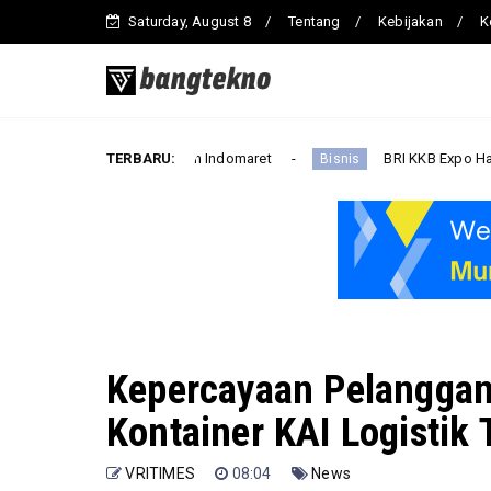
Saturday, August 8
Tentang
Kebijakan
K
o PRIMA dan Indomaret
TERBARU:
BRI KKB Expo Hadir di Sumatera Ut
Bisnis
Kepercayaan Pelangga
Kontainer KAI Logisti
VRITIMES
08:04
News