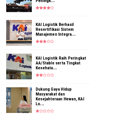
Penuhi Kebutuhan Layanan ...
Peningk...
Aug 04, 2026
NEWS
Pekerja BRI Region 6 Gelar
KAI Logistik Berhasil
Pengajian Bersama
Resertifikasi Sistem
Aug 03, 2026
Manajemen Integra...
KAI Logistik Raih Peringkat
AA/Stable serta Tingkat
Kesehata...
Dukung Gaya Hidup
Masyarakat dan
Kesejahteraan Hewan, KAI
Lo...