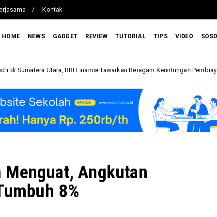
erjasama
Kontak
HOME
NEWS
GADGET
REVIEW
TUTORIAL
TIPS
VIDEO
SOS
ara, BRI Finance Tawarkan Beragam Keuntungan Pembiayaan Kendaraan
n Menguat, Angkutan
k Tumbuh 8%