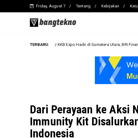
Friday, August 7
Tentang
Kebijakan
Ker
BRI KKB Expo Hadir di Sumatera Utara, BRI Finance Tawarkan Be
TERBARU:
Bisnis
Dari Perayaan ke Aksi 
Immunity Kit Disalurka
Indonesia