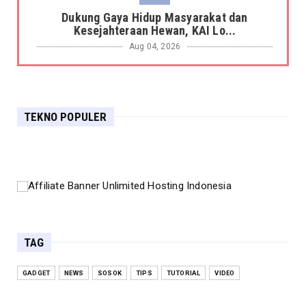
Dukung Gaya Hidup Masyarakat dan
Kesejahteraan Hewan, KAI Lo...
Aug 04, 2026
NEWS
KAI Logistik Raih Peringkat AA/Stable serta
Tingkat Kesehata...
TEKNO POPULER
Aug 04, 2026
NEWS
KAI Logistik Berhasil Resertifikasi Sistem
Manajemen Integra...
Aug 04, 2026
NEWS
BRI KK Metro Tanah Abang Hadir Dukung
Aktivitas Perdagangan ...
TAG
Aug 04, 2026
GADGET
NEWS
SOSOK
TIPS
TUTORIAL
VIDEO
NEWS
BRI Kantor Kas RS Mintoharjo Hadir Penuhi