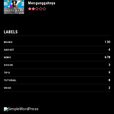
Mengunggahnya
LABELS
130
BISNIS
4
GADGET
678
NEWS
3
SOSOK
9
TIPS
8
TUTORIAL
2
VIDEO