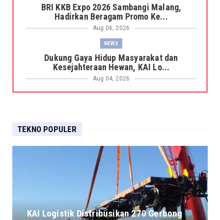
BRI KKB Expo 2026 Sambangi Malang,
Hadirkan Beragam Promo Ke...
Aug 06, 2026
NEWS
Dukung Gaya Hidup Masyarakat dan
Kesejahteraan Hewan, KAI Lo...
Aug 04, 2026
NEWS
KAI Logistik Raih Peringkat AA/Stable serta
Tingkat Kesehata...
TEKNO POPULER
Aug 04, 2026
NEWS
KAI Logistik Berhasil Resertifikasi Sistem
Manajemen Integra...
Aug 04, 2026
NEWS
BRI KK Metro Tanah Abang Hadir Dukung
KAI Logistik Distribusikan 270 Gerbong
Aktivitas Perdagangan ...