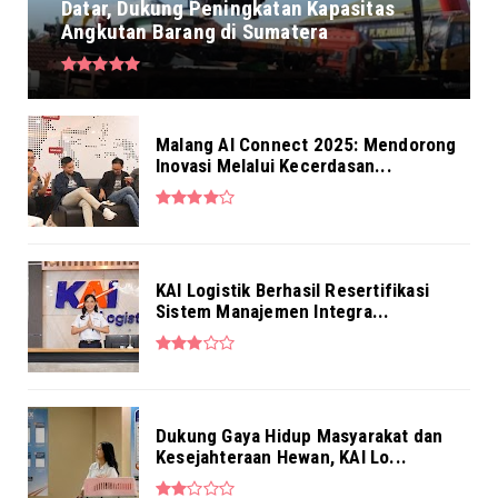
Datar, Dukung Peningkatan Kapasitas
Aug 04, 2026
Angkutan Barang di Sumatera
NEWS
BRI Kantor Kas RS Mintoharjo Hadir Penuhi
Kebutuhan Layanan ...
Aug 04, 2026
Malang AI Connect 2025: Mendorong
Inovasi Melalui Kecerdasan...
NEWS
Pekerja BRI Region 6 Gelar Pengajian
Bersama
Aug 03, 2026
KAI Logistik Berhasil Resertifikasi
Sistem Manajemen Integra...
Dukung Gaya Hidup Masyarakat dan
Kesejahteraan Hewan, KAI Lo...