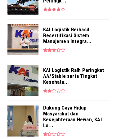
Penuhi Kebutuhan Layanan ...
Peningk...
Aug 04, 2026
NEWS
Pekerja BRI Region 6 Gelar
KAI Logistik Berhasil
Pengajian Bersama
Resertifikasi Sistem
Aug 03, 2026
Manajemen Integra...
KAI Logistik Raih Peringkat
AA/Stable serta Tingkat
Kesehata...
Dukung Gaya Hidup
Masyarakat dan
Kesejahteraan Hewan, KAI
Lo...