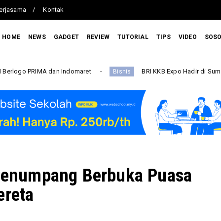
erjasama
Kontak
HOME
NEWS
GADGET
REVIEW
TUTORIAL
TIPS
VIDEO
SOS
n Indomaret
BRI KKB Expo Hadir di Sumatera Utara, BRI F
Bisnis
i Penumpang Berbuka Puasa
ereta