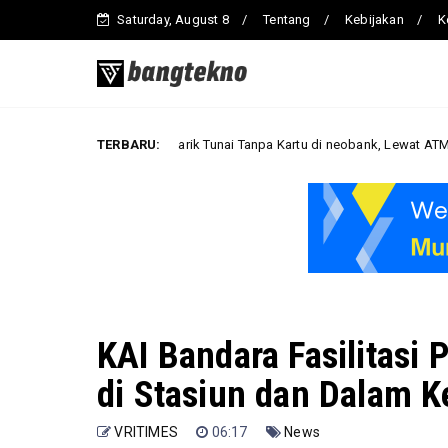
Saturday, August 8
Tentang
Kebijakan
K
Cara Tarik Tunai Tanpa Kartu di neobank, Lewat ATM Berlogo PRIMA da
TERBARU:
s
KAI Bandara Fasilitas
di Stasiun dan Dalam K
VRITIMES
06:17
News