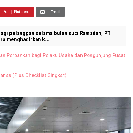
Pinterest
Email
gi pelanggan selama bulan suci Ramadan, PT
ara menghadirkan k...
an Perbankan bagi Pelaku Usaha dan Pengunjung Pusat
anas (Plus Checklist Singkat)