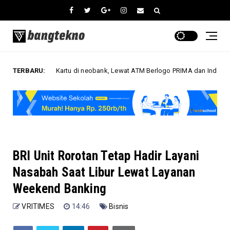
 Tanpa Kartu di neobank, Lewat ATM Berlogo PRIMA dan Indomaret
TERBARU:
Bis
BRI Unit Rorotan Tetap Hadir Layani
Nasabah Saat Libur Lewat Layanan
Weekend Banking
VRITIMES
14:46
Bisnis