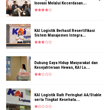
Inovasi Melalui Kecerdasan...
NEWS
Pekerja BRI Region 6 Gelar Pengajian
Bersama
Aug 03, 2026
KAI Logistik Berhasil Resertifikasi
Sistem Manajemen Integra...
Dukung Gaya Hidup Masyarakat dan
Kesejahteraan Hewan, KAI Lo...
KAI Logistik Raih Peringkat AA/Stable
serta Tingkat Kesehata...