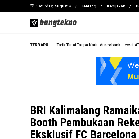
Saturday, August 8
Tentang
Kebijakan
K
Cara Tarik Tunai Tanpa Kartu di neobank, Lewat ATM Berlogo PRIM
TERBARU:
isnis
BRI Kalimalang Ramaik
Booth Pembukaan Reken
Eksklusif FC Barcelona