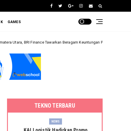
OK
GAMES
RI Finance Tawarkan Beragam Keuntungan Pembiayaan Kendaraan
Bisn
TEKNO TERBARU
NEWS
KAI Logistik Hadirkan Promo