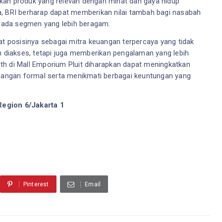
kan produk yang relevan dengan minat dan gaya hidup 
, BRI berharap dapat memberikan nilai tambah bagi nasabah 
pada segmen yang lebih beragam.
at posisinya sebagai mitra keuangan terpercaya yang tidak 
diakses, tetapi juga memberikan pengalaman yang lebih 
h di Mall Emporium Pluit diharapkan dapat meningkatkan 
ngan formal serta menikmati berbagai keuntungan yang 
Region 6/Jakarta 1
Pinterest
Email