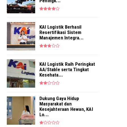
Penuhi Kebutuhan Layanan ...
Peningk...
Aug 04, 2026
NEWS
Pekerja BRI Region 6 Gelar
KAI Logistik Berhasil
Pengajian Bersama
Resertifikasi Sistem
Aug 03, 2026
Manajemen Integra...
KAI Logistik Raih Peringkat
AA/Stable serta Tingkat
Kesehata...
Dukung Gaya Hidup
Masyarakat dan
Kesejahteraan Hewan, KAI
Lo...