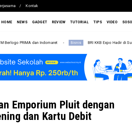
erjasama
Kontak
HOME
NEWS
GADGET
REVIEW
TUTORIAL
TIPS
VIDEO
SOS
A dan Indomaret
BRI KKB Expo Hadir di Sumatera Utara, B
Bisnis
an Emporium Pluit dengan
ing dan Kartu Debit