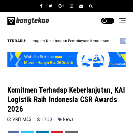
n Beragam Keuntungan Pembiayaan Kendaraan
TERBARU:
BRI KKB Expo
Bisnis
Komitmen Terhadap Keberlanjutan, KAI
Logistik Raih Indonesia CSR Awards
2026
VRITIMES
17:30
News