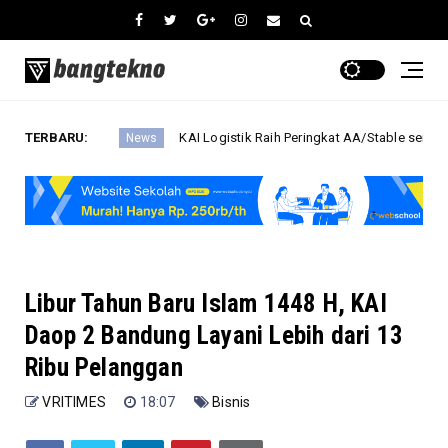
TERBARU:
KAI Logistik Raih Peringkat AA/Stable serta Tingkat Kesehata
News
Libur Tahun Baru Islam 1448 H, KAI
Daop 2 Bandung Layani Lebih dari 13
Ribu Pelanggan
VRITIMES
18:07
Bisnis