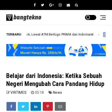
nk, Lewat ATM Berlogo PRIMA dan Indomaret
TERBARU:
BRI KKB Expo 
Bisnis
Belajar dari Indonesia: Ketika Sebuah
Negeri Mengubah Cara Pandang Hidup
VRITIMES
05:18
News