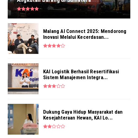
NEWS
BRI Kantor Kas RS Mintoharjo Hadir Penuhi
Kebutuhan Layanan ...
Aug 04, 2026
Malang AI Connect 2025: Mendorong
Inovasi Melalui Kecerdasan...
NEWS
Pekerja BRI Region 6 Gelar Pengajian
Bersama
Aug 03, 2026
KAI Logistik Berhasil Resertifikasi
Sistem Manajemen Integra...
Dukung Gaya Hidup Masyarakat dan
Kesejahteraan Hewan, KAI Lo...