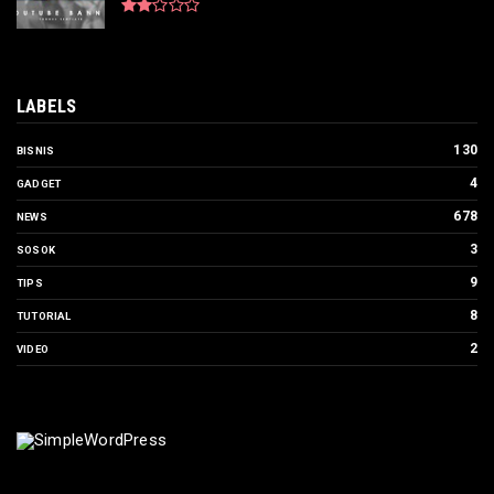
LABELS
130
BISNIS
4
GADGET
678
NEWS
3
SOSOK
9
TIPS
8
TUTORIAL
2
VIDEO