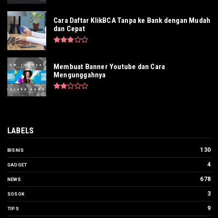
Cara Daftar KlikBCA Tanpa ke Bank dengan Mudah
dan Cepat
Membuat Banner Youtube dan Cara
Mengunggahnya
LABELS
130
BISNIS
4
GADGET
678
NEWS
3
SOSOK
9
TIPS